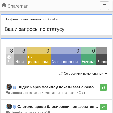
Shareman
Профиль пользователя
Lionella
Ваши запросы по статусу
3
3
0
0
0
На
Все
Новые
рассмотрении
Запланированные
Начатые
Завершен
Со свежими изменениями
Видео через мозиллу показывает с белой рамкой вокруг видео.
+3
Lionella
3 года назад
•
обновлен
3 года назад
•
4
Слетело время блокировки пользователей для модераторов чата.
+2
Lionella
4 года назад
•
0