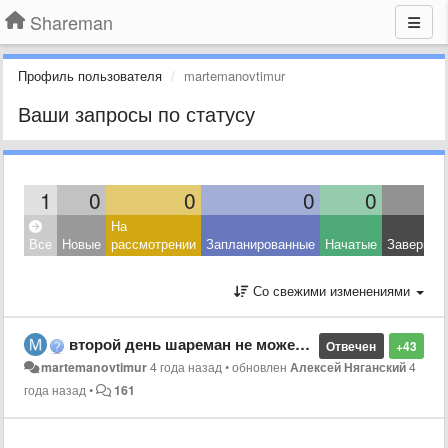
Shareman
Профиль пользователя
martemanovtimur
Ваши запросы по статусу
1
0
0
0
0
На
Все
Новые
рассмотрении
Запланированные
Начатые
Завершен
Со свежими изменениями
второй день шареман не может соединиться с сервером,и переутсановил на актуальную версию,все открывалось до этого нормально
Отвечен
+43
martemanovtimur
4 года назад
•
обновлен
Алексей Няганский
4
года назад
•
161